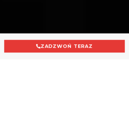
POZNAJ NASZĄ OFERTĘ
Mobilny serwis opon Gliwice
Oferujemy kompleksowe usługi wulkanizacyjne z
dojazdem do klienta na terenie Gliwic i okolic do nawet
200 kilometrów.
Zakres usług mobilnego serwisu
opon to w szczególności wymiana opon, naprawa
opon, naprawa felg i wyważanie kół w samochodach